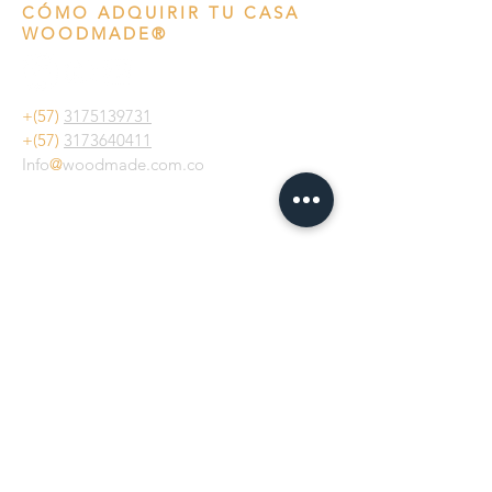
perfectamente a interiores y 
CÓMO ADQUIRIR TU CASA
exteriores.
WOODMADE®
Fabricada en madera de pino 
inmunizada de origen responsable, 
su diseño robusto garantiza 
+(57)
3175139731
durabilidad, mientras que sus 
+(57)
3173640411
agujeros de drenaje aseguran un 
Info
@
woodmade.com.co
flujo de agua óptimo para la salud 
de tus plantas. Es perfecta para 
crear una huerta en casa, 
contribuyendo así a un estilo de 
Km1 Vía Chía - Cota, Cundinamarca
vida más autosuficiente y ecológico.
Su acabado natural resalta la 
Horario de atención
belleza de la madera, integrándose 
Lunes a viernes: 8:00 a. m. – 5:00 p. m.
armoniosamente con cualquier 
Sábados: 9:00 a. m. – 4:00 p. m.
entorno. Más que una simple 
Acepto los
términos y condiciones
matera, promueve la sostenibilidad 
proporcionados por WoodMade®.
y el cuidado del medio ambiente, 
ayudando a reducir el impacto 
Programa de transparencia y ética
ambiental y fomentando espacios 
empresarial.
Conozca nuestra
POLÍTICA DE
más verdes y saludables. Una 