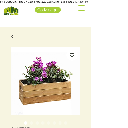
pit-e69b0057-3b5c-4b10-8762-12602cfc6f56 1388451541435486
Cotiza aquí